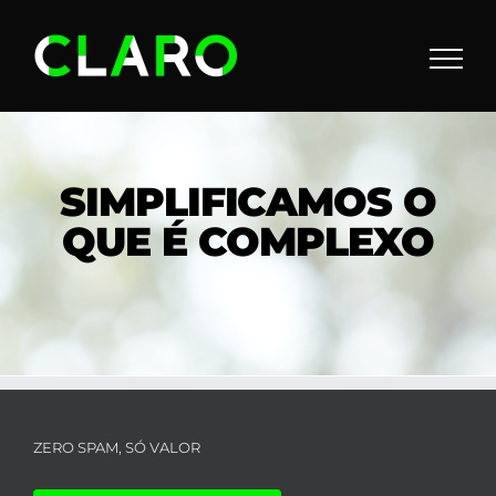
Skip
to
content
SIMPLIFICAMOS O
QUE É COMPLEXO
ZERO SPAM, SÓ VALOR