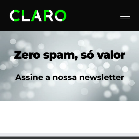
Skip
to
content
Zero spam, só valor
Assine a nossa newsletter